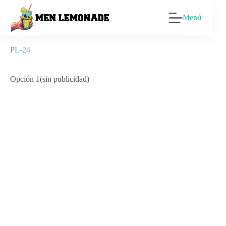
Saltar
al
Menú
contenido
PL-24
Opción 1(sin publicidad)