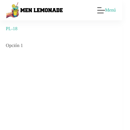
Saltar
al
Menú
contenido
PL-18
Opción 1