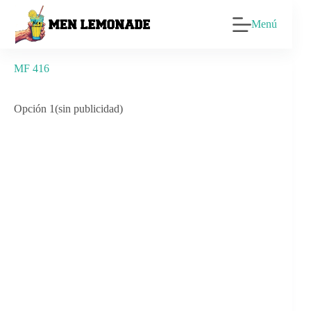
Saltar
al
Menú
contenido
MF 416
Opción 1(sin publicidad)