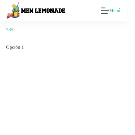
Saltar
al
Menú
contenido
785
Opción 1