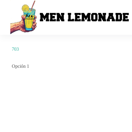
Saltar
al
contenido
703
Opción 1