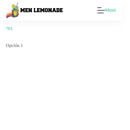
Saltar
al
Menú
contenido
701
Opción 1