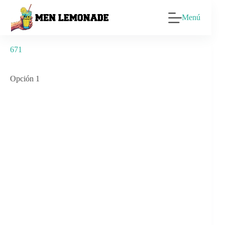
Saltar
al
Menú
contenido
671
Opción 1