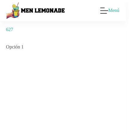
Saltar
al
Menú
contenido
627
Opción 1