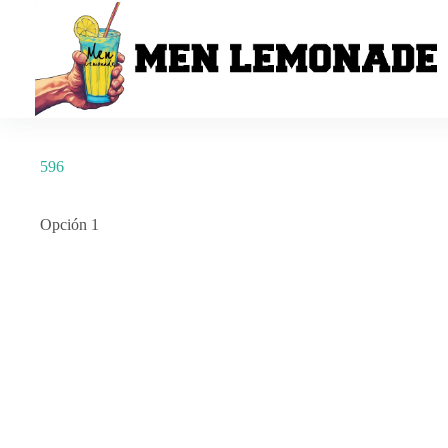
Saltar
al
contenido
596
Opción 1