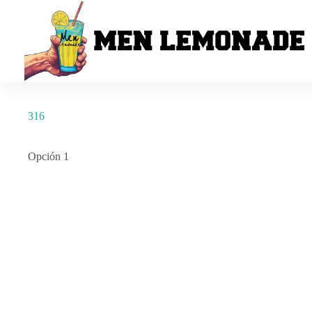
Saltar
al
contenido
316
Opción 1