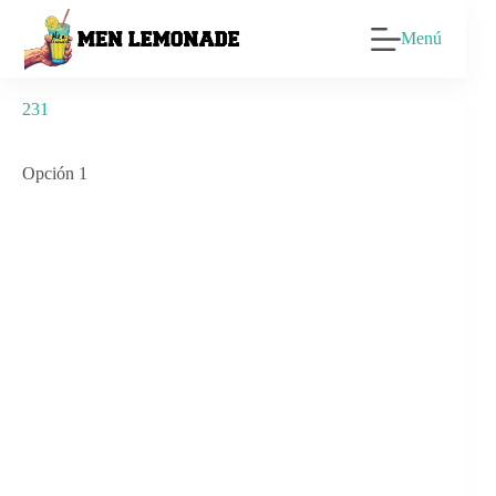
Saltar
al
Menú
contenido
231
Opción 1