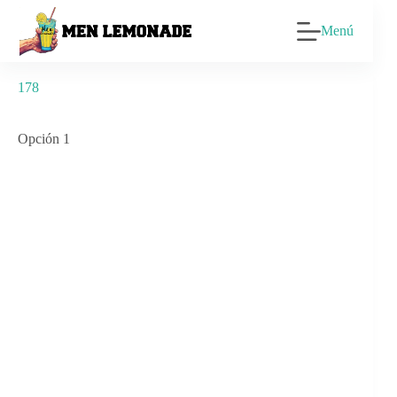
Saltar
al
Menú
contenido
178
Opción 1