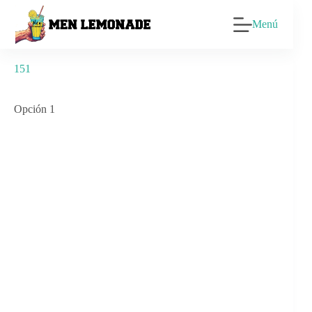
Saltar
al
Menú
contenido
151
Opción 1