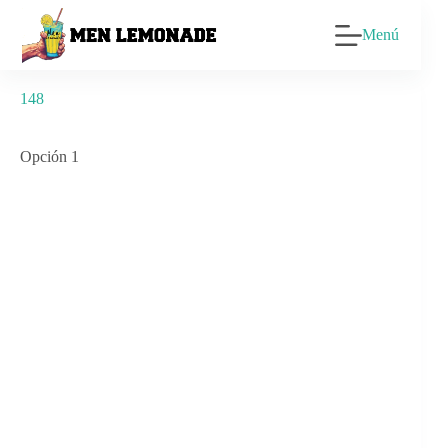
Saltar
al
Menú
contenido
148
Opción 1