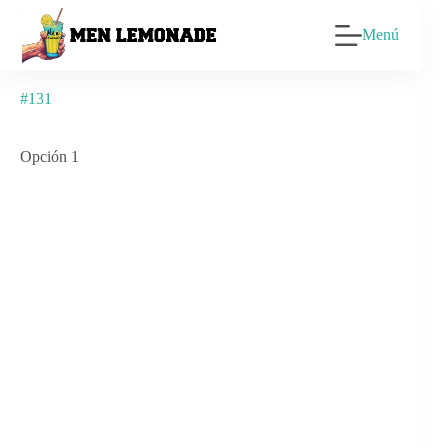
Saltar
al
Menú
contenido
#131
Opción 1