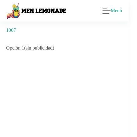
Saltar
al
Menú
contenido
1007
Opción 1(sin publicidad)